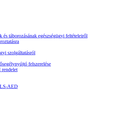
k és táborozásának egészségügyi feltételeiről
roztatásra
yi szolgáltatásról
segélynyújtó felszerelése
 rendelet
- BLS-AED