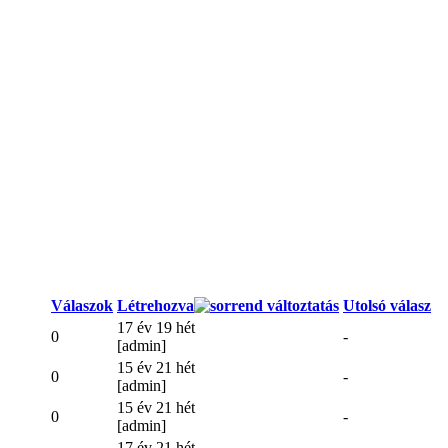
Válaszok
Létrehozva
Utolsó válasz
17 év 19 hét
0
-
[admin]
15 év 21 hét
0
-
[admin]
15 év 21 hét
0
-
[admin]
17 év 21 hét