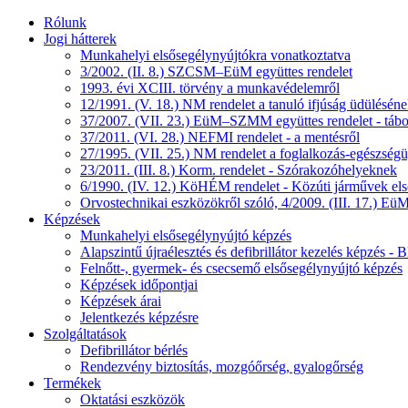
Rólunk
Jogi hátterek
Munkahelyi elsősegélynyújtókra vonatkoztatva
3/2002. (II. 8.) SZCSM–EüM együttes rendelet
1993. évi XCIII. törvény a munkavédelemről
12/1991. (V. 18.) NM rendelet a tanuló ifjúság üdüléséne
37/2007. (VII. 23.) EüM–SZMM együttes rendelet - tábo
37/2011. (VI. 28.) NEFMI rendelet - a mentésről
27/1995. (VII. 25.) NM rendelet a foglalkozás-egészségüg
23/2011. (III. 8.) Korm. rendelet - Szórakozóhelyeknek
6/1990. (IV. 12.) KöHÉM rendelet - Közúti járművek első
Orvostechnikai eszközökről szóló, 4/2009. (III. 17.) EüM
Képzések
Munkahelyi elsősegélynyújtó képzés
Alapszintű újraélesztés és defibrillátor kezelés képzés 
Felnőtt-, gyermek- és csecsemő elsősegélynyújtó képzés
Képzések időpontjai
Képzések árai
Jelentkezés képzésre
Szolgáltatások
Defibrillátor bérlés
Rendezvény biztosítás, mozgóőrség, gyalogőrség
Termékek
Oktatási eszközök