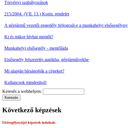
Törvényi szabályozások
215/2004. (VII. 13.) Korm. rendelet
A gépjármű vezetői engedély feljogosít-e a munkahelyi elsősegélyny
Ki és mikor hívhat mentőt?
Munkahelyi elsősegély - mentőláda
Elsősegély felszerelés autókba, gépjárművekbe
Mi alapján bírságolják a cégeket?
Kullancsok mindenhol!
Keresés a webhelyen:
Következő képzések
Elsősegélynyújtó képzések
indulnak: