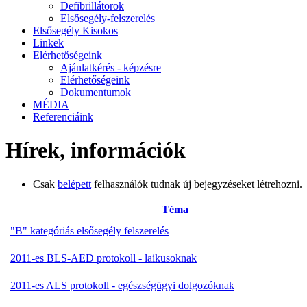
Defibrillátorok
Elsősegély-felszerelés
Elsősegély Kisokos
Linkek
Elérhetőségeink
Ajánlatkérés - képzésre
Elérhetőségeink
Dokumentumok
MÉDIA
Referenciáink
Hírek, információk
Csak
belépett
felhasználók tudnak új bejegyzéseket létrehozni.
Téma
"B" kategóriás elsősegély felszerelés
2011-es BLS-AED protokoll - laikusoknak
2011-es ALS protokoll - egészségügyi dolgozóknak