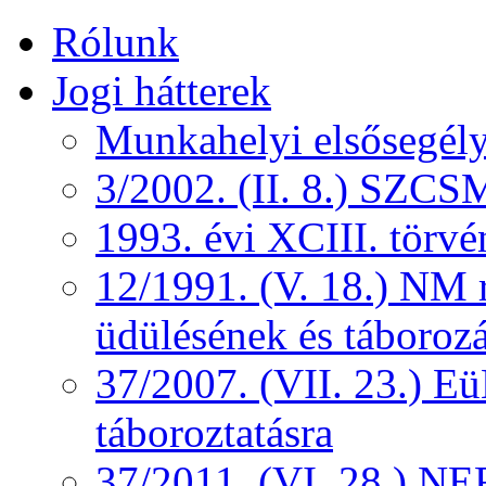
Rólunk
Jogi hátterek
Munkahelyi elsősegély
3/2002. (II. 8.) SZCS
1993. évi XCIII. törv
12/1991. (V. 18.) NM r
üdülésének és táborozá
37/2007. (VII. 23.) 
táboroztatásra
37/2011. (VI. 28.) NEF