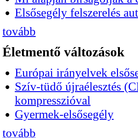
Elsősegély felszerelés a
tovább
Életmentő változások
Európai irányelvek elsős
Szív-tüdő újraélesztés (
kompresszióval
Gyermek-elsősegély
tovább