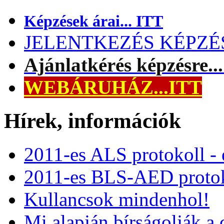
Képzések árai... ITT
JELENTKEZÉS KÉPZÉSR
Ajánlatkérés képzésre..
WEBÁRUHÁZ...ITT
Hírek, információk
2011-es ALS protokoll -
2011-es BLS-AED protok
Kullancsok mindenhol!
Mi alapján bírságolják a 