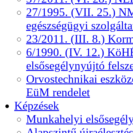
27/1995. (VII. 25.) NM
egészségügyi szolgálta
23/2011. (III. 8.) Kor
6/1990. (IV. 12.) KöH
elsősegélynyújtó felsz
Orvostechnikai eszközö
EüM rendelet
Képzések
Munkahelyi elsősegély
Alapszintű újraélesztés