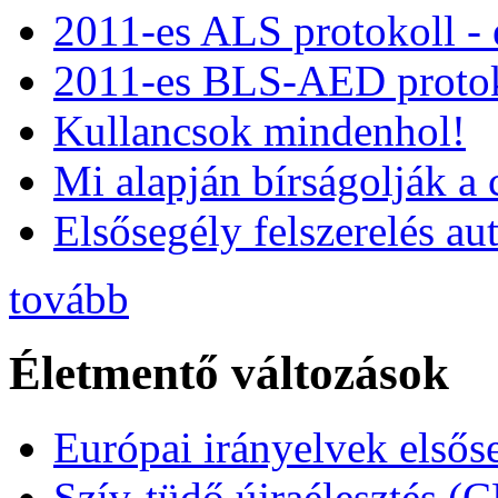
2011-es ALS protokoll -
2011-es BLS-AED protok
Kullancsok mindenhol!
Mi alapján bírságolják a 
Elsősegély felszerelés a
tovább
Életmentő változások
Európai irányelvek elsős
Szív-tüdő újraélesztés (