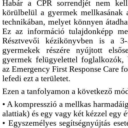
Habár a CPR sorrendjét nem kell
körülbelül a gyermek mellkasának a
technikában, melyet könnyen átadha
Ez az információ tulajdonképp me
Résztvevői kézikönyvben is a 3-
gyermekek részére nyújtott elsőse
gyermek felügyelettel foglalkozók, b
az Emergency First Response Care for
lefedi ezt a területet.
Ezen a tanfolyamon a következő módo
•
A kompresszió a mellkas harmadáig 
alattiak) és egy vagy két kézzel egy é
• Egyszemélyes segítségnyújtás eseté