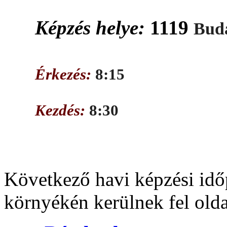
Képzés helye:
1119
Buda
Érkezés:
8:15
Kezdés:
8:30
Következő havi képzési idő
környékén kerülnek fel old