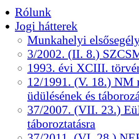
Rólunk
Jogi hátterek
Munkahelyi elsősegély
3/2002. (II. 8.) SZCS
1993. évi XCIII. törv
12/1991. (V. 18.) NM r
üdülésének és táborozá
37/2007. (VII. 23.) 
táboroztatásra
37/2011. (VI. 28.) NEF