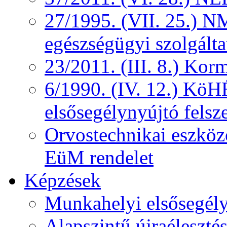
27/1995. (VII. 25.) NM
egészségügyi szolgálta
23/2011. (III. 8.) Kor
6/1990. (IV. 12.) KöH
elsősegélynyújtó felsz
Orvostechnikai eszközö
EüM rendelet
Képzések
Munkahelyi elsősegély
Alapszintű újraélesztés