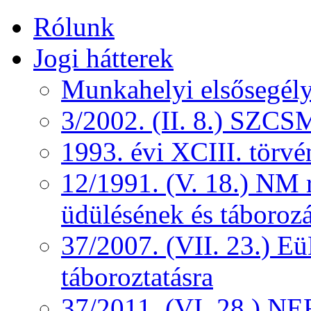
Rólunk
Jogi hátterek
Munkahelyi elsősegély
3/2002. (II. 8.) SZCS
1993. évi XCIII. törv
12/1991. (V. 18.) NM r
üdülésének és táborozá
37/2007. (VII. 23.) 
táboroztatásra
37/2011. (VI. 28.) NEF