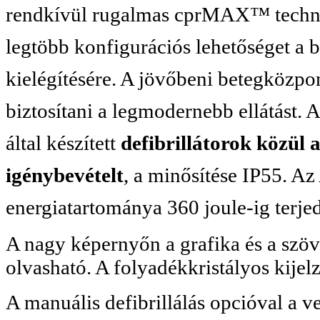
rendkívül rugalmas cprMAX™ technol
legtöbb konfigurációs lehetőséget a 
kielégítésére. A jövőbeni betegközpon
biztosítani a legmodernebb ellátást.
által készített
defibrillátorok közül 
igénybevételt
, a minősítése IP55. 
energiatartománya 360 joule-ig terje
A nagy képernyőn a grafika és a szöve
olvasható. A folyadékkristályos kije
A manuális defibrillálás opcióval a ve