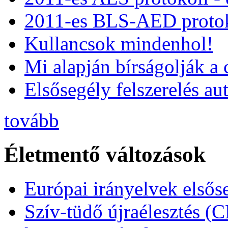
2011-es BLS-AED protok
Kullancsok mindenhol!
Mi alapján bírságolják a 
Elsősegély felszerelés a
tovább
Életmentő változások
Európai irányelvek elsős
Szív-tüdő újraélesztés (