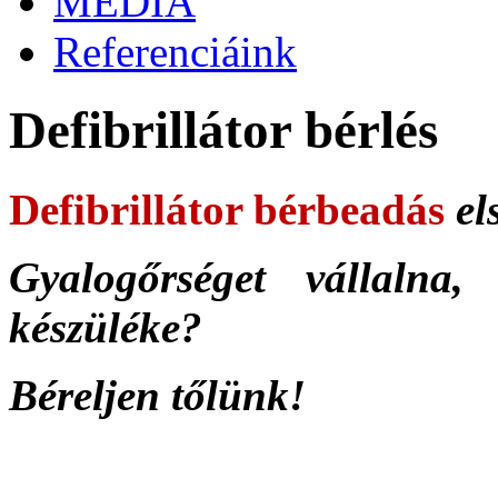
MÉDIA
Referenciáink
Defibrillátor bérlés
Defibrillátor bérbeadás
el
Gyalogőrséget vállalna,
készüléke?
Béreljen tőlünk!