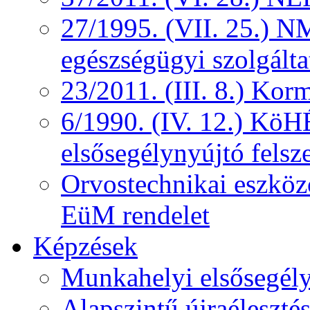
27/1995. (VII. 25.) NM
egészségügyi szolgálta
23/2011. (III. 8.) Kor
6/1990. (IV. 12.) KöH
elsősegélynyújtó felsz
Orvostechnikai eszközö
EüM rendelet
Képzések
Munkahelyi elsősegély
Alapszintű újraélesztés