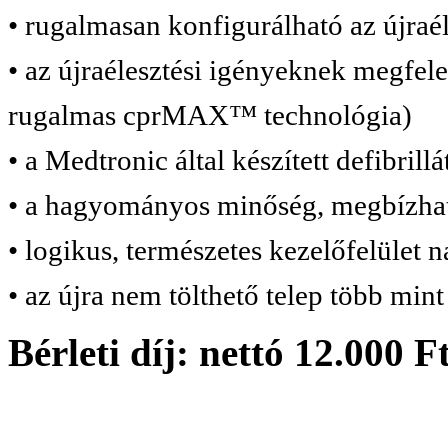
• rugalmasan konfigurálható az újraé
• az újraélesztési igényeknek megfele
rugalmas cprMAX™ technológia)
• a Medtronic által készített defibril
• a hagyományos minőség, megbízható
• logikus, természetes kezelőfelület 
• az újra nem tölthető telep több min
Bérleti díj: nettó 12.000 F