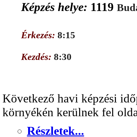
Képzés helye:
1119
Buda
Érkezés:
8:15
Kezdés:
8:30
Következő havi képzési idő
környékén kerülnek fel old
Részletek...