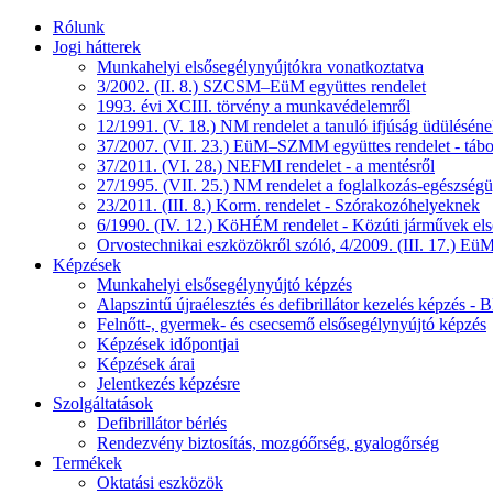
Rólunk
Jogi hátterek
Munkahelyi elsősegélynyújtókra vonatkoztatva
3/2002. (II. 8.) SZCSM–EüM együttes rendelet
1993. évi XCIII. törvény a munkavédelemről
12/1991. (V. 18.) NM rendelet a tanuló ifjúság üdüléséne
37/2007. (VII. 23.) EüM–SZMM együttes rendelet - tábo
37/2011. (VI. 28.) NEFMI rendelet - a mentésről
27/1995. (VII. 25.) NM rendelet a foglalkozás-egészségüg
23/2011. (III. 8.) Korm. rendelet - Szórakozóhelyeknek
6/1990. (IV. 12.) KöHÉM rendelet - Közúti járművek első
Orvostechnikai eszközökről szóló, 4/2009. (III. 17.) EüM
Képzések
Munkahelyi elsősegélynyújtó képzés
Alapszintű újraélesztés és defibrillátor kezelés képzés 
Felnőtt-, gyermek- és csecsemő elsősegélynyújtó képzés
Képzések időpontjai
Képzések árai
Jelentkezés képzésre
Szolgáltatások
Defibrillátor bérlés
Rendezvény biztosítás, mozgóőrség, gyalogőrség
Termékek
Oktatási eszközök