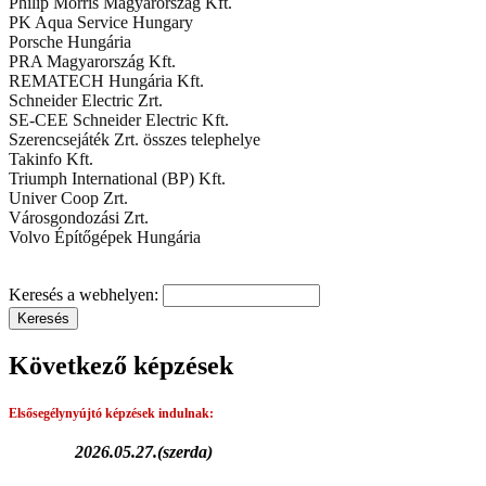
Philip Morris Magyarország Kft.
PK Aqua Service Hungary
Porsche Hungária
PRA Magyarország Kft.
REMATECH Hungária Kft.
Schneider Electric Zrt.
SE-CEE Schneider Electric Kft.
Szerencsejáték Zrt. összes telephelye
Takinfo Kft.
Triumph International (BP) Kft.
Univer Coop Zrt.
Városgondozási Zrt.
Volvo Építőgépek Hungária
Keresés a webhelyen:
Következő képzések
Elsősegélynyújtó képzések
indulnak:
2026.05.27.(szerda)