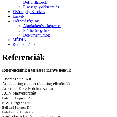
Defibrillátorok
Elsősegély-felszerelés
Elsősegély Kisokos
Linkek
Elérhetőségeink
Ajánlatkérés - képzésre
Elérhetőségeink
Dokumentumok
MÉDIA
Referenciáink
Referenciák
Referenciáink a teljesség igénye nélkül:
Andreas Stihl Kft.
Antidopping csoport (dopping ellenőrök)
Amerikai Kereskedelmi Kamara
AON Magyarország
Balatoni Hajózási Zrt.
BASF Hungaria Kft.
Bell and Partners Kft.
Belvárosi Szállodák Kft.
Bevándorlási és Állampolgársági Hivatal