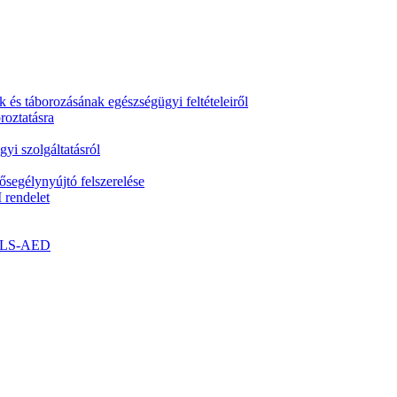
k és táborozásának egészségügyi feltételeiről
roztatásra
yi szolgáltatásról
segélynyújtó felszerelése
 rendelet
- BLS-AED