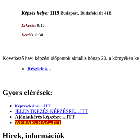
Képzés helye:
1119
Budapest, Budafoki út 41B.
Érkezés:
8:15
Kezdés:
8:30
Következő havi képzési időpontok aktuális hónap 20.-a környékén ker
Részletek...
Gyors elérések:
Képzések árai... ITT
JELENTKEZÉS KÉPZÉSRE... ITT
Ajánlatkérés képzésre... ITT
WEBÁRUHÁZ...ITT
Hírek, információk