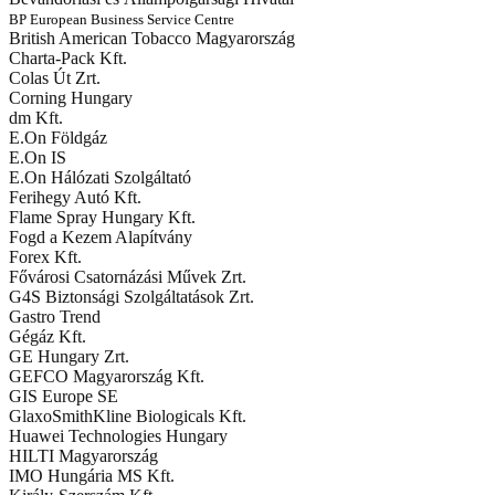
BP European Business Service Centre
British American Tobacco Magyarország
Charta-Pack Kft.
Colas Út Zrt.
Corning Hungary
dm Kft.
E.On Földgáz
E.On IS
E.On Hálózati Szolgáltató
Ferihegy Autó Kft.
Flame Spray Hungary Kft.
Fogd a Kezem Alapítvány
Forex Kft.
Fővárosi Csatornázási Művek Zrt.
G4S Biztonsági Szolgáltatások Zrt.
Gastro Trend
Gégáz Kft.
GE Hungary Zrt.
GEFCO Magyarország Kft.
GIS Europe SE
GlaxoSmithKline Biologicals Kft.
Huawei Technologies Hungary
HILTI Magyarország
IMO Hungária MS Kft.