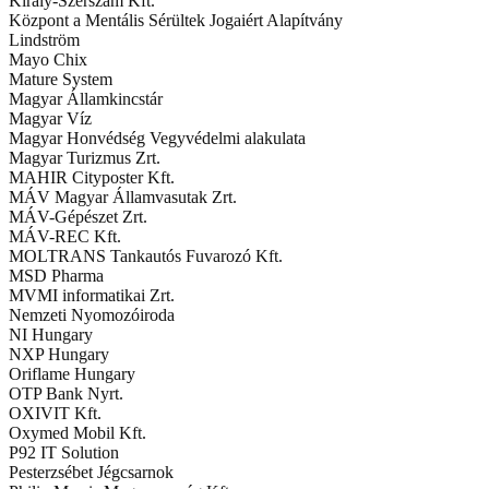
Király-Szerszám Kft.
Központ a Mentális Sérültek Jogaiért Alapítvány
Lindström
Mayo Chix
Mature System
Magyar Államkincstár
Magyar Víz
Magyar Honvédség Vegyvédelmi alakulata
Magyar Turizmus Zrt.
MAHIR Cityposter Kft.
MÁV Magyar Államvasutak Zrt.
MÁV-Gépészet Zrt.
MÁV-REC Kft.
MOLTRANS Tankautós Fuvarozó Kft.
MSD Pharma
MVMI informatikai Zrt.
Nemzeti Nyomozóiroda
NI Hungary
NXP Hungary
Oriflame Hungary
OTP Bank Nyrt.
OXIVIT Kft.
Oxymed Mobil Kft.
P92 IT Solution
Pesterzsébet Jégcsarnok