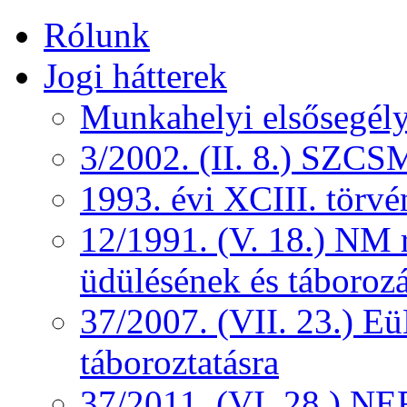
Rólunk
Jogi hátterek
Munkahelyi elsősegély
3/2002. (II. 8.) SZCS
1993. évi XCIII. törv
12/1991. (V. 18.) NM r
üdülésének és táborozá
37/2007. (VII. 23.) 
táboroztatásra
37/2011. (VI. 28.) NEF