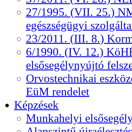
27/1995. (VII. 25.) NM
egészségügyi szolgálta
23/2011. (III. 8.) Kor
6/1990. (IV. 12.) KöH
elsősegélynyújtó felsz
Orvostechnikai eszközö
EüM rendelet
Képzések
Munkahelyi elsősegély
Alapszintű újraélesztés