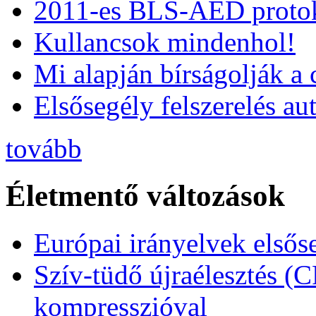
2011-es BLS-AED protok
Kullancsok mindenhol!
Mi alapján bírságolják a 
Elsősegély felszerelés a
tovább
Életmentő változások
Európai irányelvek elsős
Szív-tüdő újraélesztés (
kompresszióval