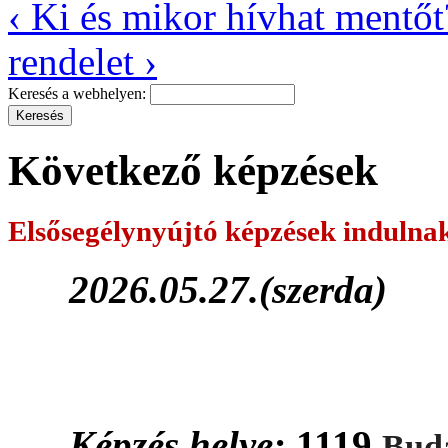
‹ Ki és mikor hívhat mentőt
rendelet ›
Keresés a webhelyen:
Következő képzések
Elsősegélynyújtó képzések
indulna
2026.05.27.(szerda)
Képzés helye:
1119
Buda