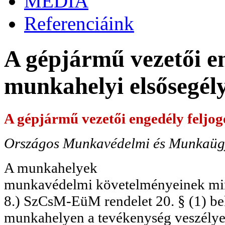
MÉDIA
Referenciáink
A gépjármű vezetői en
munkahelyi elsősegél
A gépjármű vezetői engedély feljog
Országos Munkavédelmi és Munkaügyi
A munkahelyek
munkavédelmi követelményeinek minim
8.) SzCsM-EüM rendelet 20. § (1) be
munkahelyen a tevékenység veszélyess