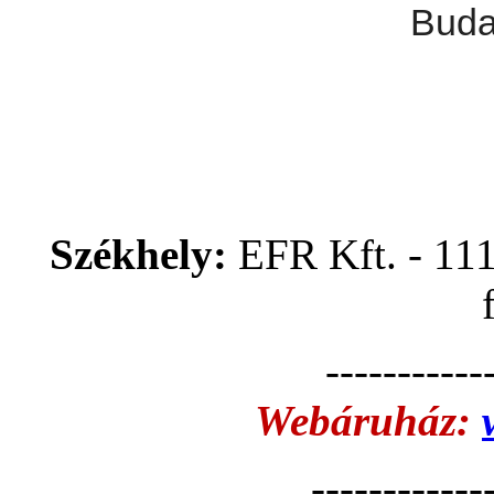
Buda
Székhely:
EFR Kft. - 11
-----------
Webáruház:
------------