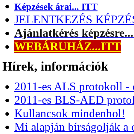
Képzések árai... ITT
JELENTKEZÉS KÉPZÉSR
Ajánlatkérés képzésre..
WEBÁRUHÁZ...ITT
Hírek, információk
2011-es ALS protokoll -
2011-es BLS-AED protok
Kullancsok mindenhol!
Mi alapján bírságolják a 