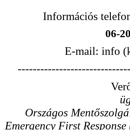
Információs telefo
06-20
E-mail: info 
-----------------------------
Verő
üg
Országos Mentőszolgál
Emergency First Response 