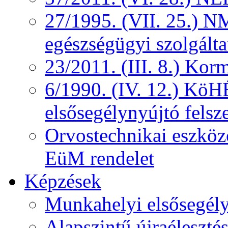
27/1995. (VII. 25.) NM
egészségügyi szolgálta
23/2011. (III. 8.) Kor
6/1990. (IV. 12.) KöH
elsősegélynyújtó felsz
Orvostechnikai eszközö
EüM rendelet
Képzések
Munkahelyi elsősegély
Alapszintű újraélesztés