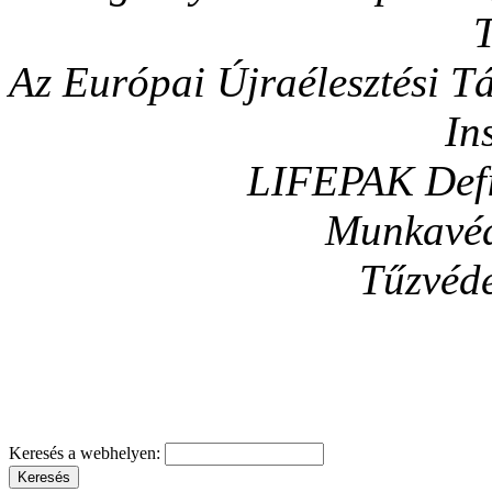
T
Az Európai Újraélesztési 
In
LIFEPAK Defib
Munkavéd
Tűzvéde
Keresés a webhelyen: