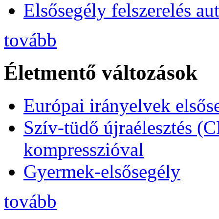
Elsősegély felszerelés a
tovább
Életmentő változások
Európai irányelvek elsős
Szív-tüdő újraélesztés (
kompresszióval
Gyermek-elsősegély
tovább