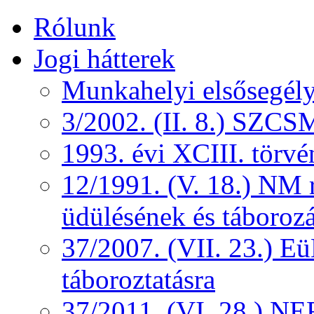
Rólunk
Jogi hátterek
Munkahelyi elsősegély
3/2002. (II. 8.) SZCS
1993. évi XCIII. törv
12/1991. (V. 18.) NM r
üdülésének és táborozá
37/2007. (VII. 23.) 
táboroztatásra
37/2011. (VI. 28.) NEF