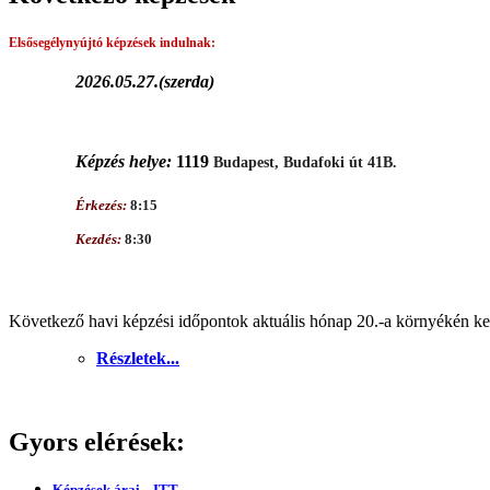
Elsősegélynyújtó képzések
indulnak:
2026.05.27.(szerda)
Képzés helye:
1119
Budapest, Budafoki út 41B.
Érkezés:
8:15
Kezdés:
8:30
Következő havi képzési időpontok aktuális hónap 20.-a környékén ker
Részletek...
Gyors elérések:
Képzések árai... ITT