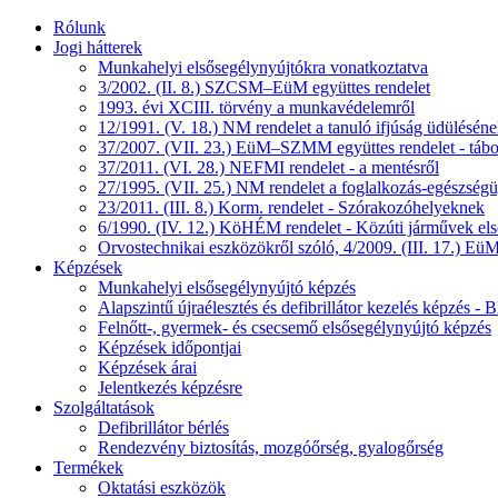
Rólunk
Jogi hátterek
Munkahelyi elsősegélynyújtókra vonatkoztatva
3/2002. (II. 8.) SZCSM–EüM együttes rendelet
1993. évi XCIII. törvény a munkavédelemről
12/1991. (V. 18.) NM rendelet a tanuló ifjúság üdüléséne
37/2007. (VII. 23.) EüM–SZMM együttes rendelet - tábo
37/2011. (VI. 28.) NEFMI rendelet - a mentésről
27/1995. (VII. 25.) NM rendelet a foglalkozás-egészségüg
23/2011. (III. 8.) Korm. rendelet - Szórakozóhelyeknek
6/1990. (IV. 12.) KöHÉM rendelet - Közúti járművek első
Orvostechnikai eszközökről szóló, 4/2009. (III. 17.) EüM
Képzések
Munkahelyi elsősegélynyújtó képzés
Alapszintű újraélesztés és defibrillátor kezelés képzés 
Felnőtt-, gyermek- és csecsemő elsősegélynyújtó képzés
Képzések időpontjai
Képzések árai
Jelentkezés képzésre
Szolgáltatások
Defibrillátor bérlés
Rendezvény biztosítás, mozgóőrség, gyalogőrség
Termékek
Oktatási eszközök