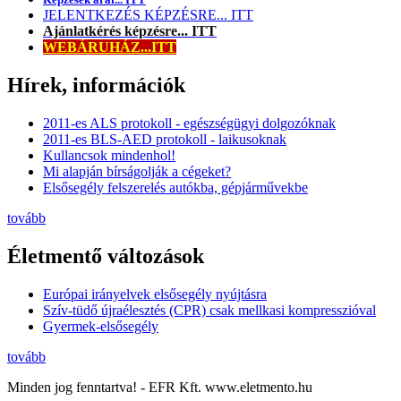
JELENTKEZÉS KÉPZÉSRE... ITT
Ajánlatkérés képzésre... ITT
WEBÁRUHÁZ...ITT
Hírek, információk
2011-es ALS protokoll - egészségügyi dolgozóknak
2011-es BLS-AED protokoll - laikusoknak
Kullancsok mindenhol!
Mi alapján bírságolják a cégeket?
Elsősegély felszerelés autókba, gépjárművekbe
tovább
Életmentő változások
Európai irányelvek elsősegély nyújtásra
Szív-tüdő újraélesztés (CPR) csak mellkasi kompresszióval
Gyermek-elsősegély
tovább
Minden jog fenntartva! - EFR Kft. www.eletmento.hu