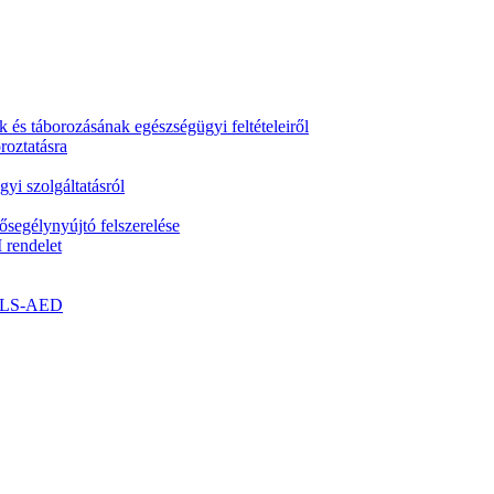
k és táborozásának egészségügyi feltételeiről
roztatásra
yi szolgáltatásról
segélynyújtó felszerelése
 rendelet
- BLS-AED