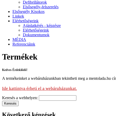
Defibrillátorok
Elsősegély-felszerelés
Elsősegély Kisokos
Linkek
Elérhetőségeink
Ajánlatkérés - képzésre
Elérhetőségeink
Dokumentumok
MÉDIA
Referenciáink
Termékek
Kedves Érdeklődő!
A termékeinket a webáruházunkban tekintheti meg a mentolada.hu cí
Ide kattintva érheti el a webáruházunkat.
Keresés a webhelyen:
Következő képzések