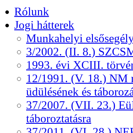
Rólunk
Jogi hátterek
Munkahelyi elsősegély
3/2002. (II. 8.) SZCS
1993. évi XCIII. törv
12/1991. (V. 18.) NM r
üdülésének és táborozá
37/2007. (VII. 23.) 
táboroztatásra
37/2011. (VI. 28.) NEF