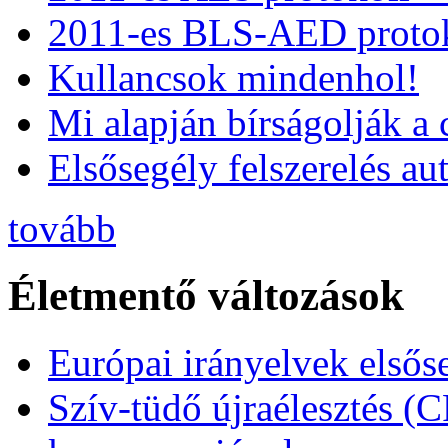
2011-es BLS-AED protok
Kullancsok mindenhol!
Mi alapján bírságolják a 
Elsősegély felszerelés a
tovább
Életmentő változások
Európai irányelvek elsős
Szív-tüdő újraélesztés (