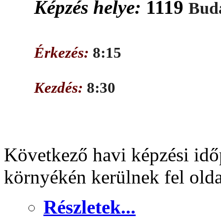
Képzés helye:
1119
Buda
Érkezés:
8:15
Kezdés:
8:30
Következő havi képzési idő
környékén kerülnek fel old
Részletek...