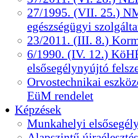
27/1995. (VII. 25.) NM
egészségügyi szolgálta
23/2011. (III. 8.) Kor
6/1990. (IV. 12.) KöH
elsősegélynyújtó felsz
Orvostechnikai eszközö
EüM rendelet
Képzések
Munkahelyi elsősegély
Alapszintű újraélesztés