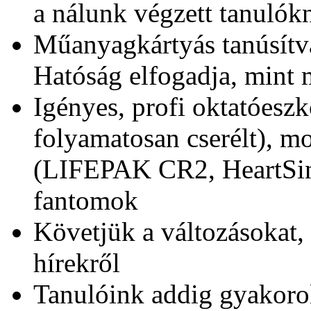
a nálunk végzett tanuló
Műanyagkártyás tanúsít
Hatóság elfogadja, mint 
Igényes, profi oktatóeszk
folyamatosan cserélt), mo
(LIFEPAK CR2, HeartSine
fantomok
Követjük a változásokat, 
hírekről
Tanulóink addig gyakoro