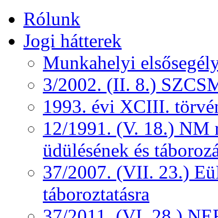
Rólunk
Jogi hátterek
Munkahelyi elsősegély
3/2002. (II. 8.) SZCS
1993. évi XCIII. törv
12/1991. (V. 18.) NM r
üdülésének és táborozá
37/2007. (VII. 23.) 
táboroztatásra
37/2011. (VI. 28.) NEF