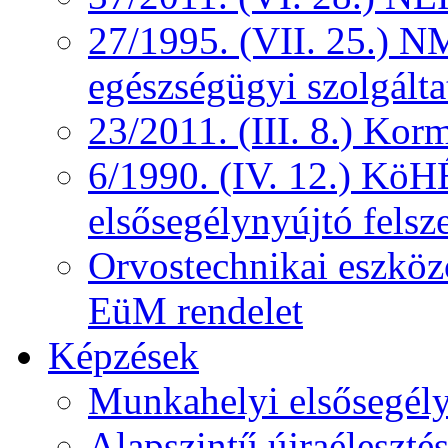
27/1995. (VII. 25.) NM
egészségügyi szolgálta
23/2011. (III. 8.) Kor
6/1990. (IV. 12.) KöH
elsősegélynyújtó felsz
Orvostechnikai eszközö
EüM rendelet
Képzések
Munkahelyi elsősegély
Alapszintű újraélesztés