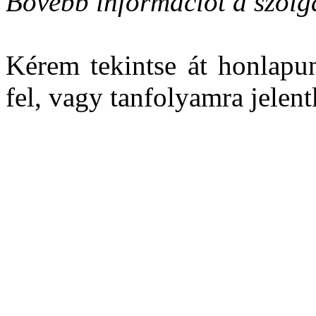
Bővebb információt a szolgá
Kérem tekintse át honlapu
fel, vagy tanfolyamra jelen