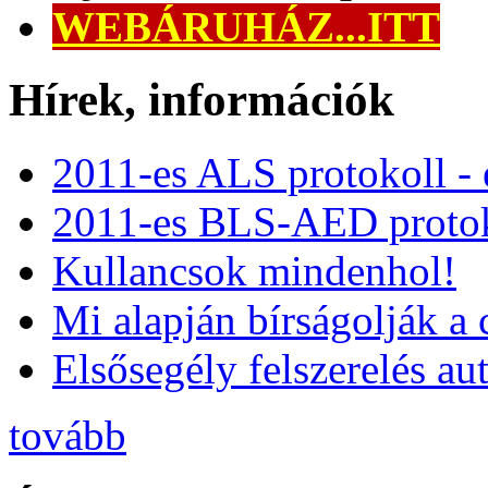
WEBÁRUHÁZ...ITT
Hírek, információk
2011-es ALS protokoll -
2011-es BLS-AED protok
Kullancsok mindenhol!
Mi alapján bírságolják a 
Elsősegély felszerelés a
tovább