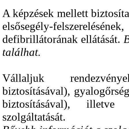
A képzések mellett biztosít
elsősegély-felszere
defibrillátorának ellátását.
B
találhat.
Vállaljuk rendezvén
biztosításával), gyalogőrsé
biztosításával), illet
szolgáltatását.