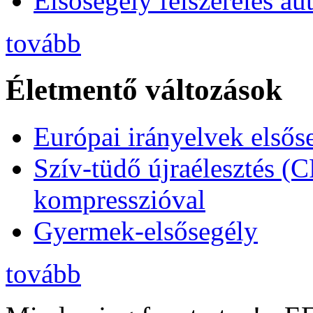
Elsősegély felszerelés a
tovább
Életmentő változások
Európai irányelvek elsős
Szív-tüdő újraélesztés (
kompresszióval
Gyermek-elsősegély
tovább