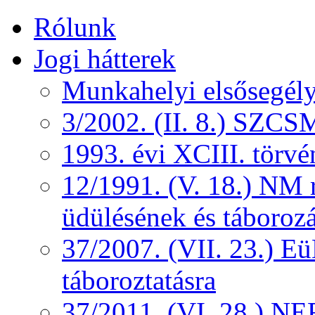
Rólunk
Jogi hátterek
Munkahelyi elsősegély
3/2002. (II. 8.) SZCS
1993. évi XCIII. törv
12/1991. (V. 18.) NM r
üdülésének és táborozá
37/2007. (VII. 23.) 
táboroztatásra
37/2011. (VI. 28.) NEF