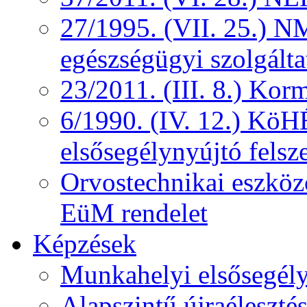
27/1995. (VII. 25.) NM
egészségügyi szolgálta
23/2011. (III. 8.) Kor
6/1990. (IV. 12.) KöH
elsősegélynyújtó felsz
Orvostechnikai eszközö
EüM rendelet
Képzések
Munkahelyi elsősegély
Alapszintű újraélesztés