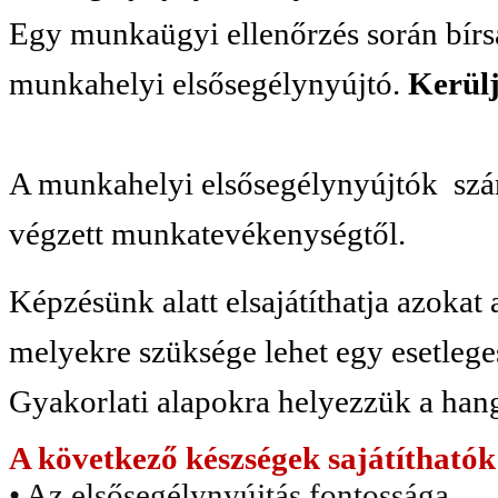
Egy munkaügyi ellenőrzés során bírsá
munkahelyi elsősegélynyújtó.
Kerülj
A munkahelyi elsősegélynyújtók sz
végzett munkatevékenységtől.
Képzésünk alatt elsajátíthatja azokat 
melyekre szüksége lehet egy esetlege
Gyakorlati alapokra helyezzük a hang
A következő készségek sajátíthatók 
• Az elsősegélynyújtás fontossága