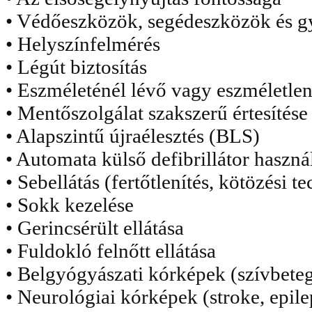
• Védőeszközök, segédeszközök és g
• Helyszínfelmérés
• Légút biztosítás
• Eszméleténél lévő vagy eszméletlen 
• Mentőszolgálat szakszerű értesítése
• Alapszintű újraélesztés (BLS)
• Automata külső defibrillátor haszn
• Sebellátás (fertőtlenítés, kötözési t
• Sokk kezelése
• Gerincsérült ellátása
• Fuldokló felnőtt ellátása
• Belgyógyászati kórképek (szívbete
• Neurológiai kórképek (stroke, epile