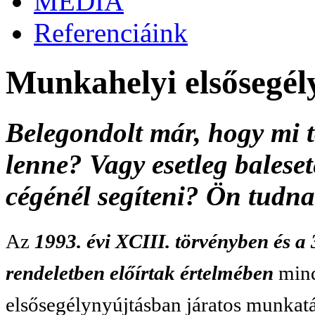
MÉDIA
Referenciáink
Munkahelyi elsősegél
Belegondolt már, hogy mi 
lenne? Vagy esetleg bales
cégénél segíteni? Ön tudna
Az
1993. évi XCIII. törvényben és
rendeletben előírtak értelmében
mind
elsősegélynyújtásban járatos munkatá