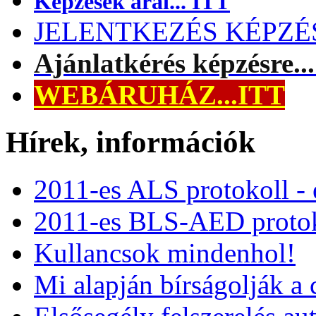
Képzések árai... ITT
JELENTKEZÉS KÉPZÉSR
Ajánlatkérés képzésre..
WEBÁRUHÁZ...ITT
Hírek, információk
2011-es ALS protokoll -
2011-es BLS-AED protok
Kullancsok mindenhol!
Mi alapján bírságolják a 