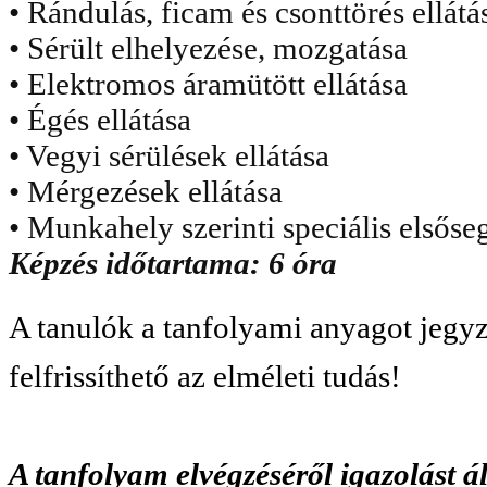
• Rándulás, ficam és csonttörés ellátá
• Sérült elhelyezése, mozgatása
• Elektromos áramütött ellátása
• Égés ellátása
• Vegyi sérülések ellátása
• Mérgezések ellátása
• Munkahely szerinti speciális elsőse
Képzés időtartama: 6 óra
A tanulók a tanfolyami anyagot jegy
felfrissíthető az elméleti tudás!
A tanfolyam elvégzéséről igazolást á