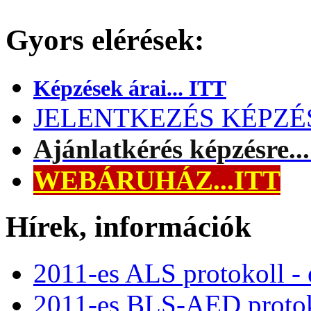
Gyors elérések:
Képzések árai... ITT
JELENTKEZÉS KÉPZÉSR
Ajánlatkérés képzésre..
WEBÁRUHÁZ...ITT
Hírek, információk
2011-es ALS protokoll -
2011-es BLS-AED protok