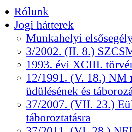
Rólunk
Jogi hátterek
Munkahelyi elsősegély
3/2002. (II. 8.) SZCS
1993. évi XCIII. törv
12/1991. (V. 18.) NM r
üdülésének és táborozá
37/2007. (VII. 23.) 
táboroztatásra
37/2011. (VI. 28.) NEF