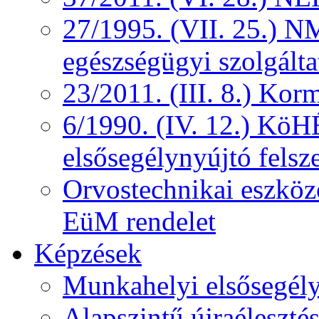
27/1995. (VII. 25.) NM
egészségügyi szolgálta
23/2011. (III. 8.) Kor
6/1990. (IV. 12.) KöH
elsősegélynyújtó felsz
Orvostechnikai eszközö
EüM rendelet
Képzések
Munkahelyi elsősegély
Alapszintű újraélesztés