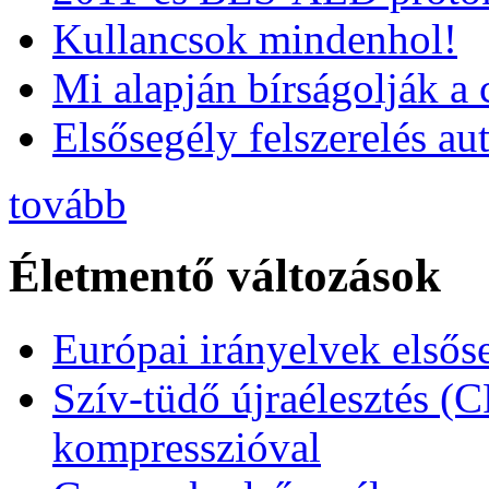
Kullancsok mindenhol!
Mi alapján bírságolják a 
Elsősegély felszerelés a
tovább
Életmentő változások
Európai irányelvek elsős
Szív-tüdő újraélesztés (
kompresszióval