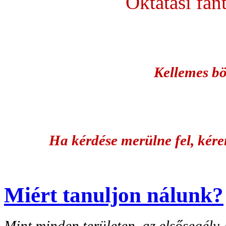
Oktatási fan
Kellemes bö
Ha kérdése merülne fel, kére
Miért tanuljon nálunk?
Mint minden területen, az elsősegély-