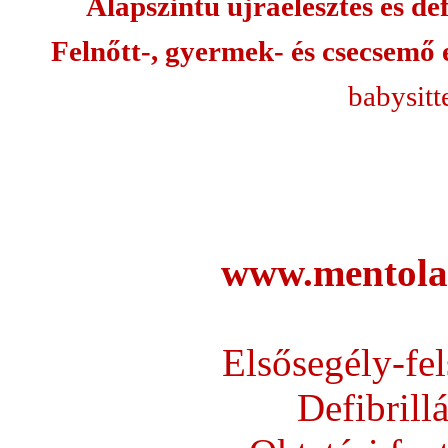
Alapszintű újraélesztés és de
Felnőtt-, gyermek- és csecsemő 
babysitt
www.mentola
Elsősegély-fel
Defibrillá